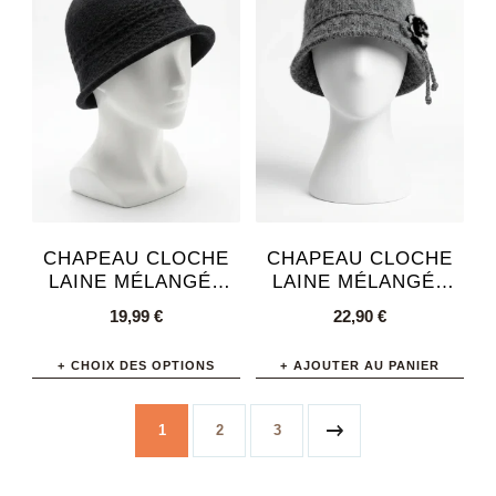
variations.
Les
options
peuvent
être
choisies
sur
la
page
CHAPEAU CLOCHE
CHAPEAU CLOCHE
du
LAINE MÉLANGÉE
LAINE MÉLANGÉE
AJUSTABLE
CHIC URBAIN
produit
19,99
€
22,90
€
HIVERNAL FEMME
FEMME
CHOIX DES OPTIONS
AJOUTER AU PANIER
Ce
produit
1
2
3
a
plusieurs