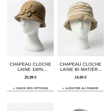
plusieurs
variations.
Les
options
peuvent
être
choisies
sur
la
page
CHAPEAU CLOCHE
CHAPEAU CLOCHE
du
LAINE 100%
LAINE BI-MATIÈRE
ORNEMENT FLEURI
STYLE VINTAGE
produit
25,99
€
14,90
€
STYLE VINTAGE
FEMME
CHOIX DES OPTIONS
AJOUTER AU PANIER
Ce
produit
a