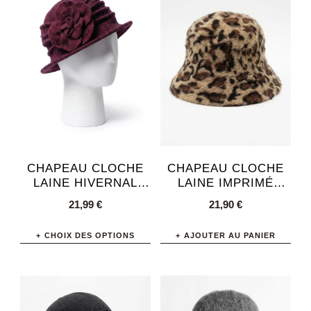
plusieurs
plusieurs
variations.
variations.
Les
Les
options
options
peuvent
peuvent
être
être
choisies
choisies
sur
sur
la
la
page
page
CHAPEAU CLOCHE
CHAPEAU CLOCHE
du
du
LAINE HIVERNAL
LAINE IMPRIMÉ
ORNEMENT FLEUR
LÉOPARD VINTAGE
produit
produit
21,99
€
21,90
€
CHIC
FEMME
CHOIX DES OPTIONS
AJOUTER AU PANIER
Ce
produit
a
plusieurs