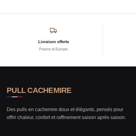
variations.
Les
options
peuvent
être
Livraison offerte
choisies
France et Europe
sur
la
page
du
produit
PULL CACHEMIRE
Des pulls en cachemire doux et élégants, pensés pour
offrir chaleur, confort et raffinement saison après saison.