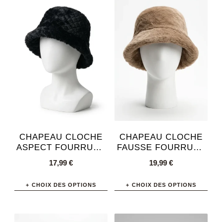
CHAPEAU CLOCHE
CHAPEAU CLOCHE
ASPECT FOURRURE
FAUSSE FOURRURE
HIVER AJUSTABLE
FEMME ÉLÉGANT
17,99
€
19,99
€
CHOIX DES OPTIONS
CHOIX DES OPTIONS
Ce
Ce
produit
produit