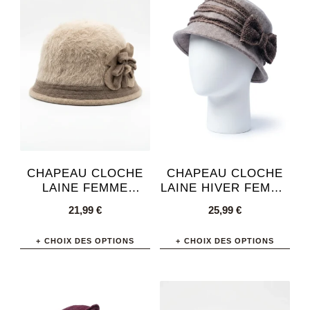
plusieurs
variations.
Les
options
peuvent
être
choisies
sur
la
page
CHAPEAU CLOCHE
CHAPEAU CLOCHE
du
LAINE FEMME
LAINE HIVER FEMME
ÉLÉGANT HIVER
CHIC NŒUD
produit
21,99
€
25,99
€
DÉCORATIF
CHOIX DES OPTIONS
CHOIX DES OPTIONS
Ce
Ce
produit
produit
a
a