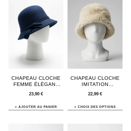
a
a
plusieurs
plusieurs
variations.
variations.
Les
Les
options
options
peuvent
peuvent
être
être
choisies
choisies
sur
sur
la
la
page
page
CHAPEAU CLOCHE
CHAPEAU CLOCHE
du
du
FEMME ÉLÉGANT
IMITATION
STYLE RÉTRO
FOURRURE
produit
produit
23,90
€
22,99
€
AJUSTABLE STYLE
MODERNE
AJOUTER AU PANIER
CHOIX DES OPTIONS
Ce
produit
a